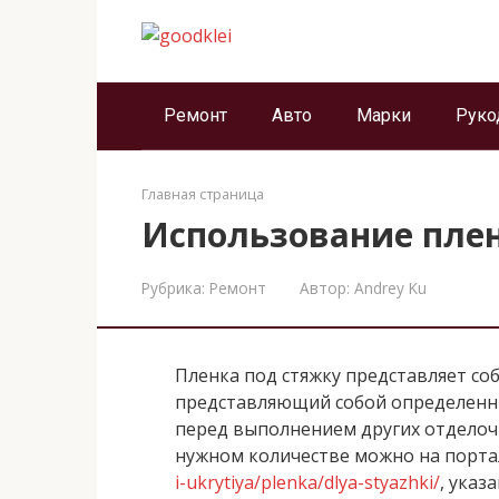
Перейти
к
контенту
Ремонт
Авто
Марки
Руко
Главная страница
Использование плен
Рубрика:
Ремонт
Автор:
Andrey Ku
Пленка под стяжку представляет с
представляющий собой определенны
перед выполнением других отделоч
нужном количестве можно на порт
i-ukrytiya/plenka/dlya-styazhki/
, указ